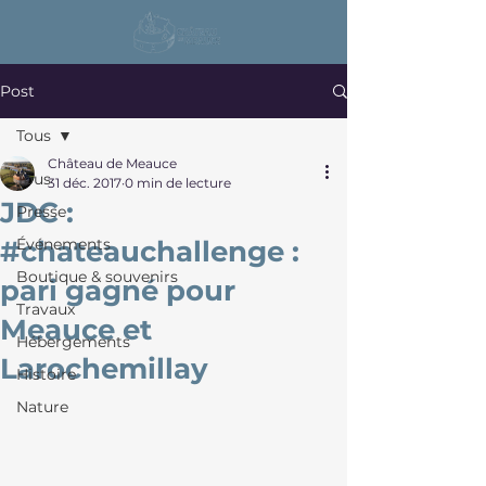
Post
Tous
Château de Meauce
Tous
31 déc. 2017
0 min de lecture
JDC :
Presse
#chateauchallenge :
Événements
Boutique & souvenirs
pari gagné pour
Travaux
Meauce et
Hébergements
Larochemillay
Histoire
Nature