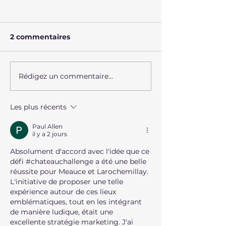
2 commentaires
Rédigez un commentaire...
Les évolutions de
Ouest France 
l'architecture du
couple restau
château de Meauce à
château rond l
Les plus récents
travers les siècles
l’abandon
Paul Allen
il y a 2 jours
Absolument d'accord avec l'idée que ce 
défi #chateauchallenge a été une belle 
réussite pour Meauce et Larochemillay. 
L'initiative de proposer une telle 
expérience autour de ces lieux 
emblématiques, tout en les intégrant 
de manière ludique, était une 
excellente stratégie marketing. J'ai 