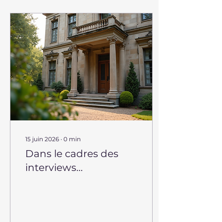
15 juin 2026
∙
0
min
Dans le cadres des
interviews
d'audacieux du
patrimoine, découvrez
notre témoignage