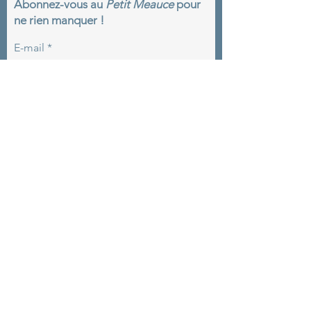
Abonnez-vous au
Petit Meauce
pour
plongez dans une
ne rien manquer !
expérience inédite : « La
malédiction du vieux
E-mail
colombier » , une
enquête immersive au
cœur de pièces du
château jamais ouvertes
au...
S'abonner
Nous localiser
Château de Meauce,
14, Rte des Taureaux
58 470 Saincaize-Meauce