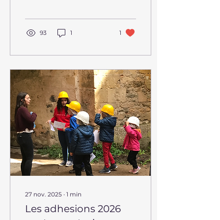
personnel sur l'audace
au château de
Meauce.
93
1
1
27 nov. 2025
∙
1
min
Les adhesions 2026