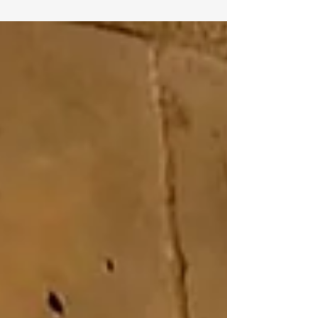
du Château de Meauce par Séverine et
Cédric Mignon, notre association était
créée. 2026 sera donc l'année du bilan, le
temps de se féliciter de notre action
concrète de soutien et d'actions pour faire
connaitre, reconnaître, restaurer, animer le
vieux château de Meauce. Je suis le 3ème
président du conseil d'administration
après Yves Huet de Froberville et
Véronique Gazeau et nous avons tous eu à
coeur (avec les 600 personnes différe