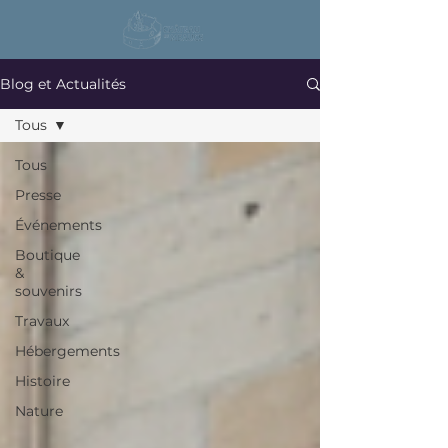
Blog et Actualités
Tous
Tous
Presse
Événements
Boutique
&
souvenirs
Travaux
Hébergements
Histoire
Nature