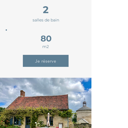
2
salles de bain
80
m2
Je réserve