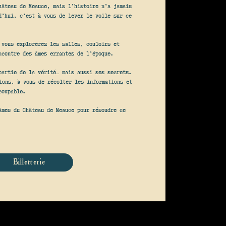
hâteau de Meauce, mais l’histoire n’a jamais
d’hui, c’est à vous de lever le voile sur ce
 vous explorerez les salles, couloirs et
ncontre des âmes errantes de l’époque.
partie de la vérité… mais aussi ses secrets.
ions, à vous de récolter les informations et
coupable.
âmes du Château de Meauce pour résoudre ce
Billetterie