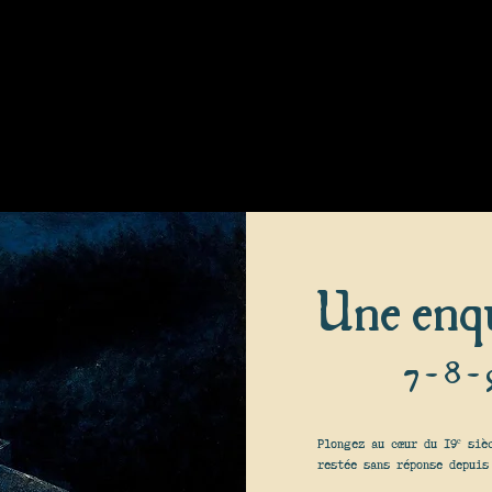
Une enq
7 - 8 -
Plongez au cœur du 19ᵉ siè
restée sans réponse depuis