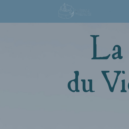
Accueil
L'h
La
du V