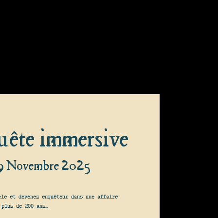
uête immersive
 9 Novembre 2025
cle et devenez enquêteur dans une affaire
 plus de 200 ans…