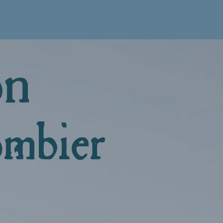
u
Blog et Actualités
More
ion
mbier