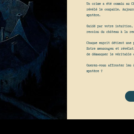
Un crime a été commis au C
révélé le coupable. Aujour
mystère.
Guidé par votre intuition,
recoins du château à la re
Chaque esprit détient une 
Entre mensonges et révélat
de démasquer le véritable 
Oserez-vous affronter les 
mystère ?