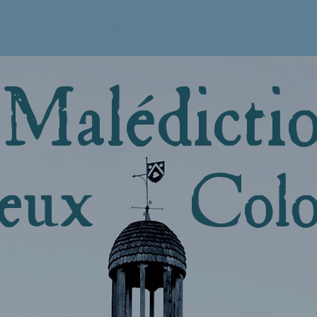
istoire
Visiter
Séjourner
Boutique et coffret cadea
 Malédict
ieux Colo