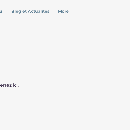
u
Blog et Actualités
More
rrez ici.