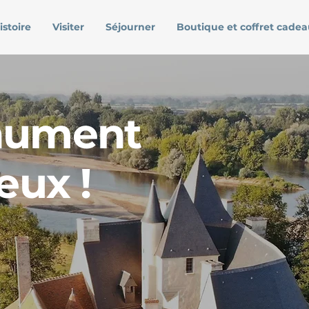
istoire
Visiter
Séjourner
Boutique et coffret cadea
nument
eux !