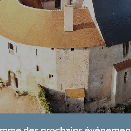
amme des prochains
événement