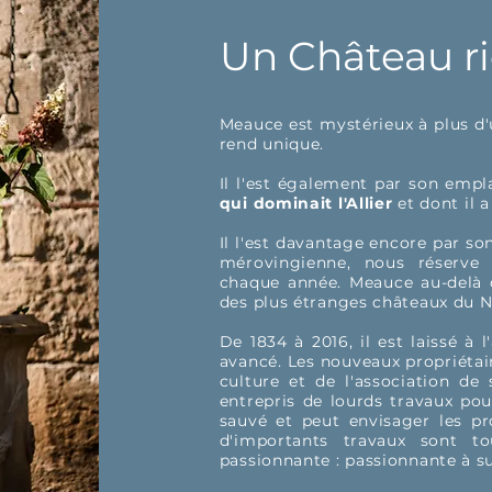
Un Château r
​Meauce est mystérieux à plus d'u
rend unique.
Il l'est également par son emp
qui dominait l'Allier
et dont il 
Il l'est davantage encore par son
mérovingienne, nous réserve 
chaque année. Meauce au-delà d
des plus étranges châteaux du N
De 1834 à 2016, il est laissé à
avancé.
Les nouveaux propriétair
culture et de l'association d
entrepris de lourds travaux pou
sauvé et peut envisager les p
d'importants travaux sont t
passionnante : passionnante à su