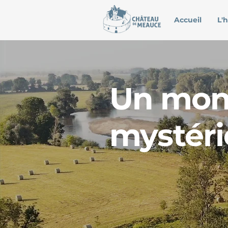
Accueil
L'h
Un mo
mystéri