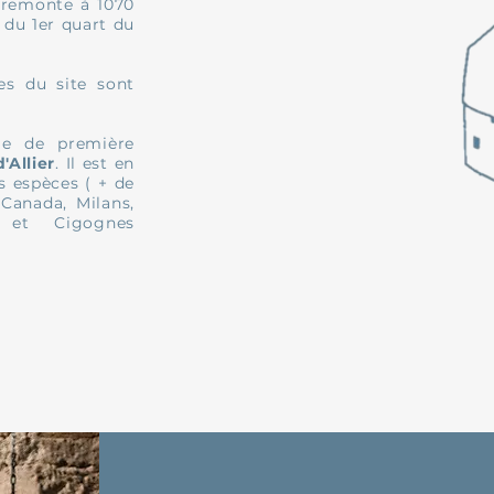
 remonte à 1070
 du 1er quart du
es du site sont
le de première
'Allier
. Il est en
 espèces ( + de
Canada, Milans,
, et Cigognes