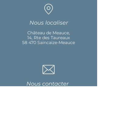
Nous localiser
Château de Meauce,
14, Rte des Taureaux
58 470 Saincaize-Meauce
Nous contacter
chateau.meauce@gmail.com
06 16 56 17 46
Nous suivre