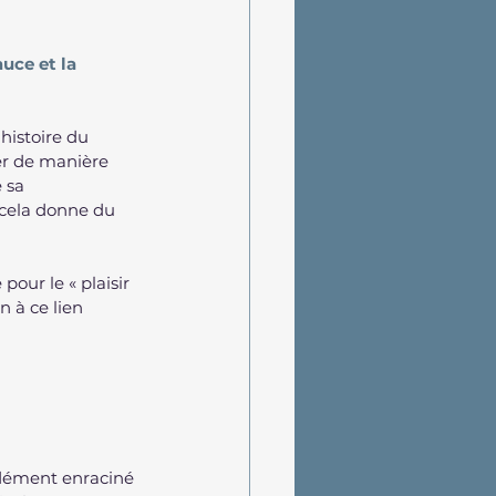
uce et la 
istoire du 
r de manière 
 sa 
 cela donne du 
our le « plaisir 
n à ce lien 
ndément enraciné 