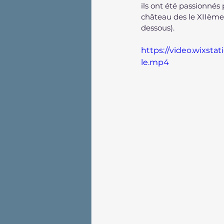
ils ont été passionnés
château des le XIIème s
dessous).
https://video.wixst
le.mp4