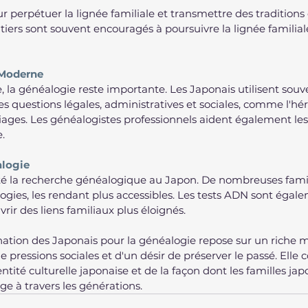
ur perpétuer la lignée familiale et transmettre des tradition
itiers sont souvent encouragés à poursuivre la lignée familial
 Moderne
la généalogie reste importante. Les Japonais utilisent souve
 questions légales, administratives et sociales, comme l'héri
iages. Les généalogistes professionnels aident également les 
.
alogie
lité la recherche généalogique au Japon. De nombreuses famil
ogies, les rendant plus accessibles. Les tests ADN sont égal
rir des liens familiaux plus éloignés.
ination des Japonais pour la généalogie repose sur un riche 
 de pressions sociales et d'un désir de préserver le passé. Elle 
ntité culturelle japonaise et de la façon dont les familles jap
ge à travers les générations. 