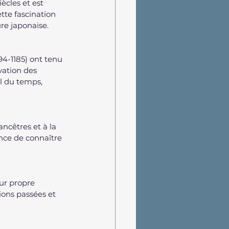
ècles et est 
ette fascination 
ure japonaise.
94-1185) ont tenu 
vation des 
il du temps, 
ncêtres et à la 
ance de connaître 
ur propre 
tions passées et 