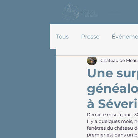
Accueil
L'h
Tous
Presse
Événeme
Château de Meau
Histoire
Nature
Une sur
généalog
à Séver
Dernière mise à jour :
3
Il y a quelques mois, 
fenêtres du château de
premier est dans un pr