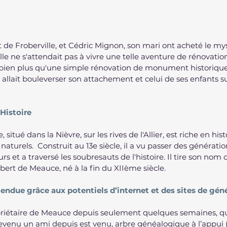
de Froberville, et Cédric Mignon, son mari ont acheté le my
e ne s'attendait pas à vivre une telle aventure de rénovatio
it bien plus qu'une simple rénovation de monument historique
llait bouleverser son attachement et celui de ses enfants su
Histoire
tué dans la Nièvre, sur les rives de l'Allier, est riche en histo
 naturels.  Construit au 13e siècle, il a vu passer des génératio
eurs et a traversé les soubresauts de l'histoire. Il tire son nom
bert de Meauce, né à la fin du XIIème siècle.
endue grâce aux potentiels d’internet et des sites de gén
ropriétaire de Meauce depuis seulement quelques semaines, qu
devenu un ami depuis est venu, arbre généalogique à l’appui (