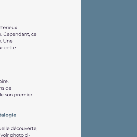
stérieux 
n. Cependant, ce 
. Une 
r cette 
ire, 
ns de 
 de son premier 
éalogie
elle découverte, 
voir photo ci-