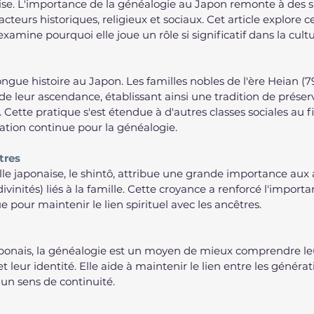
ise. L'importance de la généalogie au Japon remonte à des si
acteurs historiques, religieux et sociaux. Cet article explore c
xamine pourquoi elle joue un rôle si significatif dans la cult
ngue histoire au Japon. Les familles nobles de l'ère Heian (7
 de leur ascendance, établissant ainsi une tradition de préser
 Cette pratique s'est étendue à d'autres classes sociales au f
nation continue pour la généalogie.
tres
lle japonaise, le shintô, attribue une grande importance aux a
vinités) liés à la famille. Cette croyance a renforcé l'import
 pour maintenir le lien spirituel avec les ancêtres.
onais, la généalogie est un moyen de mieux comprendre le
 et leur identité. Elle aide à maintenir le lien entre les généra
 un sens de continuité.