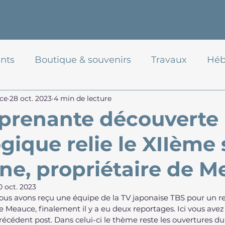
istoire
Visiter
Séjourner
Boutique et coffret cadea
nts
Boutique & souvenirs
Travaux
Héb
ce
28 oct. 2023
4 min de lecture
prenante découverte
ique relie le XIIème 
ine, propriétaire de M
0 oct. 2023
nous avons reçu une équipe de la TV japonaise TBS pour un re
 Meauce, finalement il y a eu deux reportages. Ici vous avez 
écédent post. Dans celui-ci le thème reste les ouvertures du