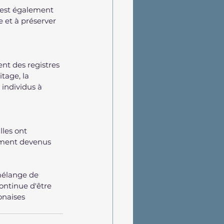
s est également 
e et à préserver 
nt des registres 
tage, la 
individus à 
les ont 
ement devenus 
mélange de 
continue d'être 
onaises 