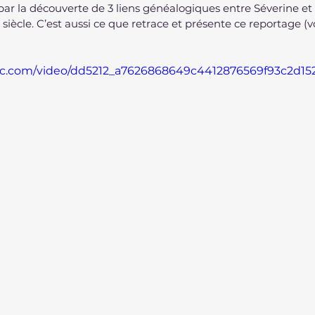
 par la découverte de 3 liens généalogiques entre Séverine et 
iècle. C’est aussi ce que retrace et présente ce reportage (voi
atic.com/video/dd5212_a7626868649c4412876569f93c2d15