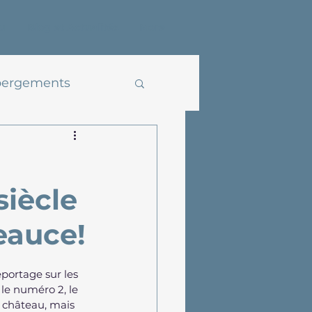
u
Blog et Actualités
More
ergements
siècle
eauce!
portage sur les 
le numéro 2, le 
 château, mais 