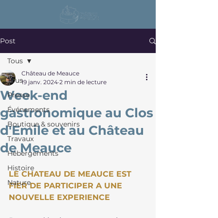
Post
Tous
Château de Meauce
Tous
19 janv. 2024
2 min de lecture
Week-end
Presse
gastronomique au Clos
Événements
Boutique & souvenirs
d'Emile et au Château
Travaux
de Meauce
Hébergements
Histoire
LE CHATEAU DE MEAUCE EST 
Nature
FIER DE PARTICIPER A UNE 
NOUVELLE EXPERIENCE 