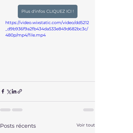
Plus d'infos CLIQUEZ ICI !
https://video.wixstatic.com/video/dd5212
_d9b936f9a2fb434da533e849d682bc3c/
480p/mp4/file.mp4
Voir tout
Posts récents