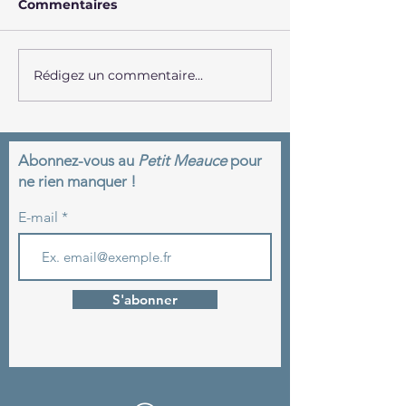
Commentaires
Rédigez un commentaire...
Ouest France : Ce
JDC : chantier
couple restaure un
d'insertion du
château rond laissé à
de Meauce : u
l’abandon
double
reconstructio
Abonnez-vous au
Petit Meauce
pour
humaine et
ne rien manquer !
patrimoniale
E-mail
S'abonner