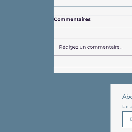
Commentaires
Rédigez un commentaire...
Meauce au Japon !
Abo
E-ma