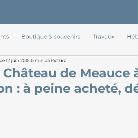
istoire
Visiter
Séjourner
Boutique et coffret cadea
nts
Boutique & souvenirs
Travaux
Héb
ce
12 juin 2015
0 min de lecture
e Château de Meauce 
n : à peine acheté, d