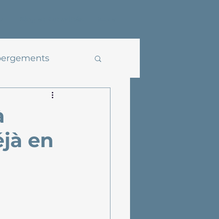
u
Blog et Actualités
More
ergements
à
éjà en