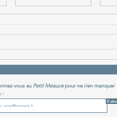
Les évolutions de
Oues
l'architecture du château
rest
de Meauce à travers les
lais
siècles
nnez-vous au
Petit Meauce
pour ne rien manquer 
il
S'ab