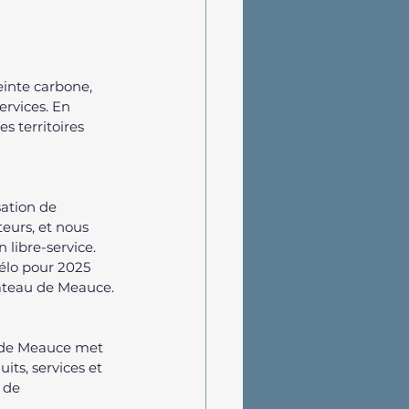
inte carbone, 
ervices. En 
s territoires 
ation de 
eurs, et nous 
 libre-service.
élo pour 2025 
château de Meauce.
 de Meauce met 
ts, services et 
 de 