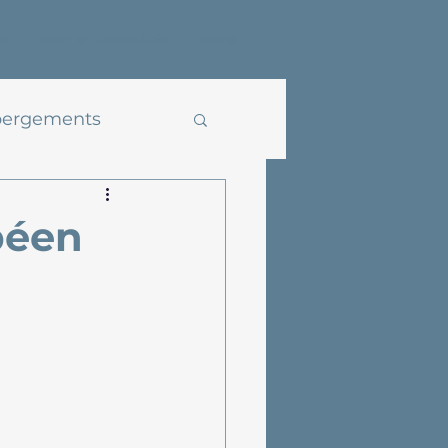
u
Blog et Actualités
More
ergements
péen