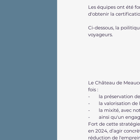
Les équipes ont été fo
d'obtenir la certifica
Ci-dessous, la poilit
voyageurs.
Le Château de Meauce,
fois :
-       la préservation
-       la valorisation de
-       la mixité, ave
-       ainsi qu'un enga
Fort de cette stratég
en 2024, d’agir concrè
réduction de l'empreint