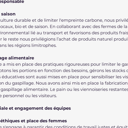
responsable
 saison
culture durable et de limiter l'empreinte carbone, nous privilé
locaux, bio et de saison. En collaborant avec des fermes de la
ironnemental lié au transport et favorisons des produits frais
r le reste nous privilégions l’achat de produits naturel produ
ans les régions limitrophes.
age alimentaire
a mis en place des pratiques rigoureuses pour limiter le gas
tons les portions en fonction des besoins, gérons les stocks
s éducatives sont aussi mises en place pour sensibiliser les visi
on du gaspillage. Nous avons ainsi mis en place la fabricatio
gaspillage alimentaire. Le pain ou les viennoiseries restantes
personnel ou les visiteurs.
ciale et engagement des équipes
l éthiques et place des femmes
'engage à garantir des conditions de travail justes et équit