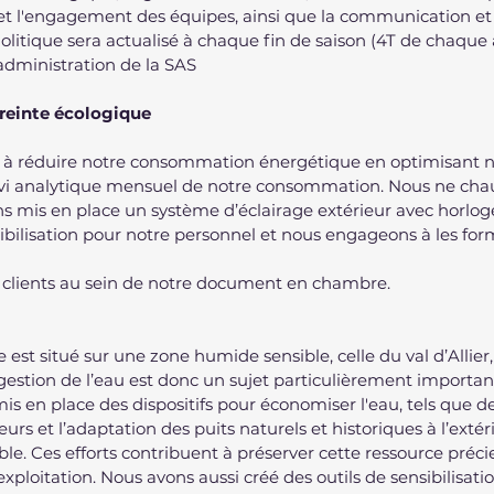
 et l'engagement des équipes, ainsi que la communication et 
 Politique sera actualisé à chaque fin de saison (4T de chaque
administration de la SAS
preinte écologique
à réduire notre consommation énergétique en optimisant 
ivi analytique mensuel de notre consommation. Nous ne chau
ons mis en place un système d’éclairage extérieur avec horlog
sibilisation pour notre personnel et nous engageons à les form
s clients au sein de notre document en chambre.
st situé sur une zone humide sensible, celle du val d’Allier, 
estion de l’eau est donc un sujet particulièrement important
is en place des dispositifs pour économiser l'eau, tels que de
eurs et l’adaptation des puits naturels et historiques à l’extér
le. Ces efforts contribuent à préserver cette ressource préci
xploitation. Nous avons aussi créé des outils de sensibilisati