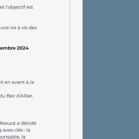
l'objectif est 
ce vis à vis des 
10 décembre 2024
t en avant à la 
du Bec d’Allier,
Meauce a décidé 
xes clés : la 
onsable, la 