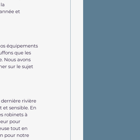
la 
 année et 
nos équipements 
ffons que les 
e. Nous avons 
er sur le sujet 
dernière rivière 
 et sensible. En 
s robinets à 
ieur pour 
euse tout en 
on pour notre 