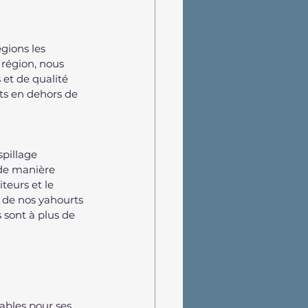
gions les 
 région, nous 
 et de qualité 
its en dehors de 
pillage 
 de manière 
teurs et le 
n de nos yahourts 
 sont à plus de 
ables pour ses 