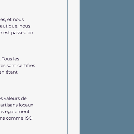
es, et nous 
eautique, nous 
e est passée en 
 Tous les 
s sont certifiés 
en étant 
s valeurs de 
artisans locaux 
ons également 
ions comme ISO 