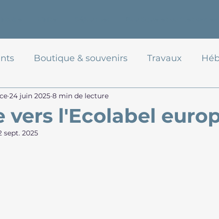
istoire
Visiter
Séjourner
Boutique et coffret cadea
nts
Boutique & souvenirs
Travaux
Héb
ce
24 juin 2025
8 min de lecture
e vers l'Ecolabel euro
2 sept. 2025