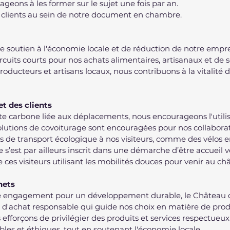
geons à les former sur le sujet une fois par an.
s clients au sein de notre document en chambre.
soutien à l'économie locale et de réduction de notre empre
ircuits courts pour nos achats alimentaires, artisanaux et de s
oducteurs et artisans locaux, nous contribuons à la vitalité de
et des clients
te carbone liée aux déplacements, nous encourageons l'utilis
olutions de covoiturage sont encouragées pour nos collaborat
es de transport écologique à nos visiteurs, comme des vélos en
’est par ailleurs inscrit dans une démarche d’être accueil v
e ces visiteurs utilisant les mobilités douces pour venir au 
hets
re engagement pour un développement durable, le Château
 d'achat responsable qui guide nos choix en matière de produi
 efforçons de privilégier des produits et services respectueux
les et éthiques, tout en soutenant l'économie locale.